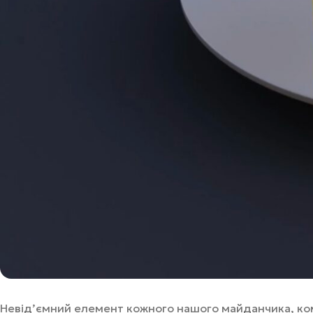
Невідʼємний елемент кожного нашого майданчика, комф