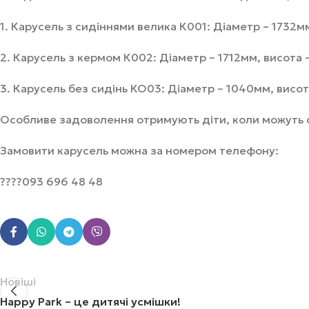
1. Карусель з сидіннями велика К001: Діаметр – 1732м
2. Карусель з кермом К002: Діаметр – 1712мм, висота 
3. Карусель без сидінь КО03: Діаметр – 1040мм, висот
Особливе задоволення отримують діти, коли можуть са
Замовити карусель можна за номером телефону:
????093 696 48 48
Новіші
Happy Park – це дитячі усмішки!