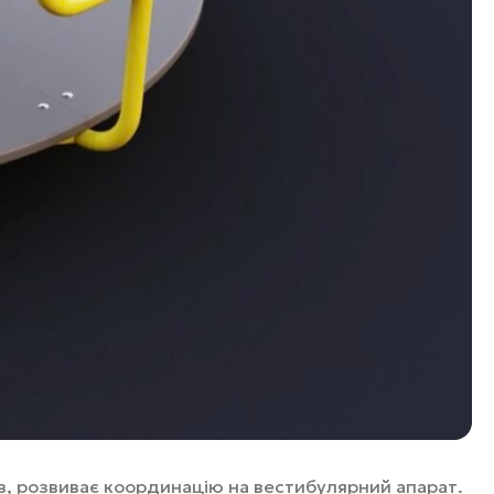
в, розвиває координацію на вестибулярний апарат.