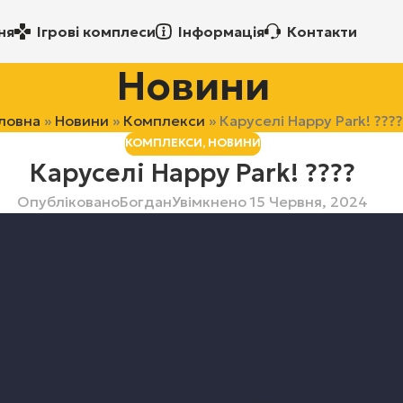
ня
Ігрові комплеси
Інформація
Контакти
Новини
ловна
»
Новини
»
Комплекси
»
Каруселі Happy Park! ????
КОМПЛЕКСИ
,
НОВИНИ
Каруселі Happy Park! ????
Опубліковано
Богдан
Увімкнено 15 Червня, 2024