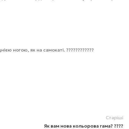
єю ногою, як на самокаті. ????????????
Старіші
Як вам нова кольорова гама? ????