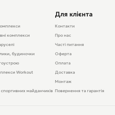
Для клієнта
 комплекси
Контакти
вні комплекси
Про нас
аруселі
Часті питання
олики, будиночки
Оферта
гоустрою
Оплата
мплекси Workout
Доставка
Монтаж
 спортивних майданчиків
Повернення та гарантія