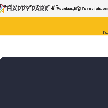
Перейти до основного вмісту
Реалізації
Готові рішен
Го