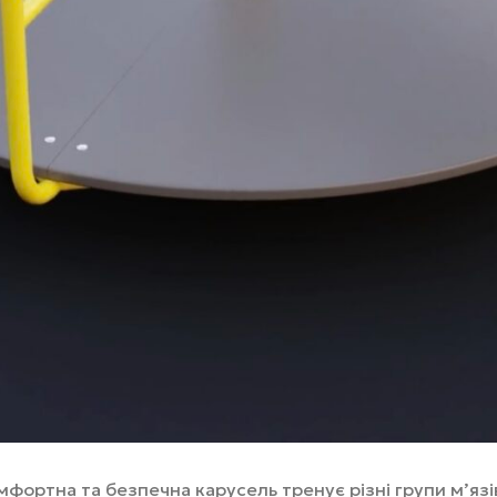
ортна та безпечна карусель тренує різні групи мʼязі