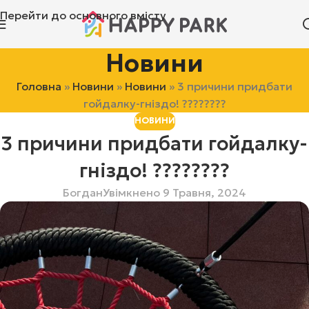
Перейти до основного вмісту
Новини
Головна
»
Новини
»
Новини
»
3 причини придбати
гойдалку-гніздо! ????????
НОВИНИ
3 причини придбати гойдалку-
гніздо! ????????
Богдан
Увімкнено 9 Травня, 2024