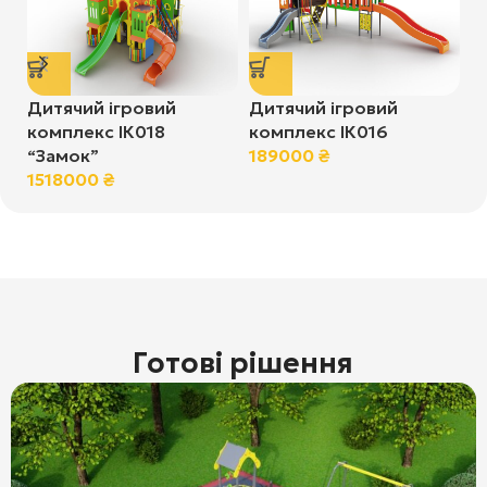
Дитячий ігровий
Дитячий ігровий
Д
комплекс ІК018
комплекс ІК016
к
“Замок”
189000
₴
9
1518000
₴
Готові рішення