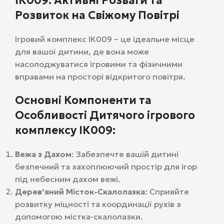
ІК009: Активні Розваги та
Розвиток на Свіжому Повітрі
Ігровий комплекс ІК009 – це ідеальне місце
для вашої дитини, де вона може
насолоджуватися ігровими та фізичними
вправами на просторі відкритого повітря.
Основні Компоненти та
Особливості Дитячого ігрового
комплексу ІК009:
Вежа з Дахом
: Забезпечте вашій дитині
безпечний та захоплюючий простір для ігор
під небесним дахом вежі.
Дерев’яний Місток-Скалолазка
: Сприяйте
розвитку міцності та координації рухів з
допомогою містка-скалолазки.