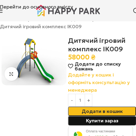
Перейти до основного вмісту
Головна
»
Ігрові комплекси
»
Дитячі ігрові комплекси
»
Дитячий ігровий комплекс ІК009
Дитячий ігровий
комплекс ІК009
58000
₴
Додати до списку
бажань
Натисніть, щоб збільшити
Додайте у кошик і
оформіть консультацію у
менеджера
Додати в кошик
Купити зараз
Оплата частинами