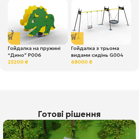
Гойдалка на пружині
Гойдалка з трьома
Г
“Дино” Р006
видами сидінь G004
Л
25200
₴
68000
₴
4
Готові рішення