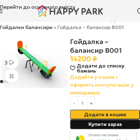
Перейти до основного вмісту
Головна
»
Ігрові комплекси
»
Гойдалки та каруселі
»
Гойдалки балансири
»
Гойдалка – балансир В001
Гойдалка –
балансир В001
14200
₴
Переглянути відео
Додати до списку
бажань
Натисніть, щоб збільшити
Додайте у кошик і
оформіть консультацію у
менеджера
Додати в кошик
Купити зараз
Оплата частинами