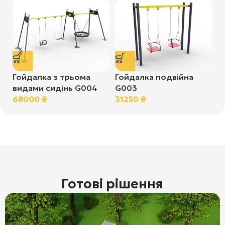
Гойдалка з трьома
Гойдалка подвійна
Г
видами сидінь G004
G003
Л
68000
₴
31250
₴
4
Готові рішення