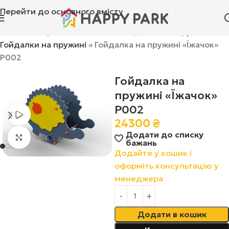
Перейти до основного вмісту
Головна
»
Ігрові комплекси
»
Гойдалки та каруселі
»
Гойдалки на пружині
»
Гойдалка на пружині «Їжачок»
Р002
Гойдалка на
пружині «Їжачок»
Р002
Переглянути відео
24300
₴
Додати до списку
Натисніть, щоб збільшити
бажань
Додайте у кошик і
оформіть консультацію у
менеджера
Додати в кошик