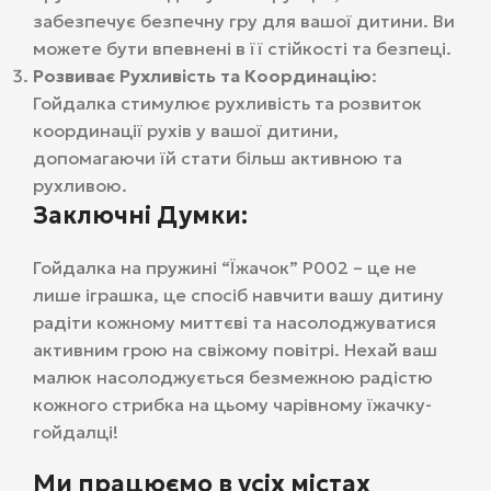
забезпечує безпечну гру для вашої дитини. Ви
можете бути впевнені в її стійкості та безпеці.
Розвиває Рухливість та Координацію
:
Гойдалка стимулює рухливість та розвиток
координації рухів у вашої дитини,
допомагаючи їй стати більш активною та
рухливою.
Заключні Думки:
Гойдалка на пружині “Їжачок” Р002 – це не
лише іграшка, це спосіб навчити вашу дитину
радіти кожному миттєві та насолоджуватися
активним грою на свіжому повітрі. Нехай ваш
малюк насолоджується безмежною радістю
кожного стрибка на цьому чарівному їжачку-
гойдалці!
Ми працюємо в усіх містах