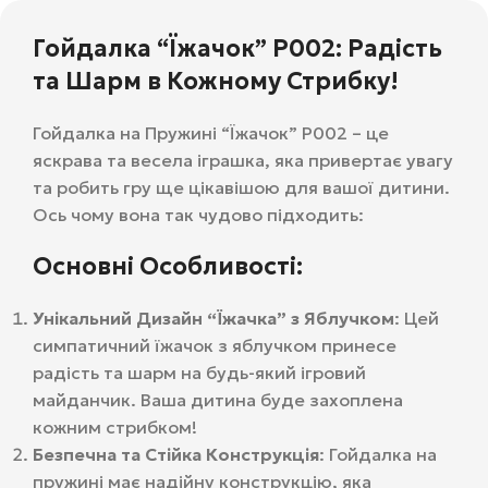
Гойдалка “Їжачок” Р002: Радість
та Шарм в Кожному Стрибку!
Гойдалка на Пружині “Їжачок” Р002 – це
яскрава та весела іграшка, яка привертає увагу
та робить гру ще цікавішою для вашої дитини.
Ось чому вона так чудово підходить:
Основні Особливості:
Унікальний Дизайн “Їжачка” з Яблучком
: Цей
симпатичний їжачок з яблучком принесе
радість та шарм на будь-який ігровий
майданчик. Ваша дитина буде захоплена
кожним стрибком!
Безпечна та Стійка Конструкція
: Гойдалка на
пружині має надійну конструкцію, яка