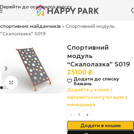
Перейти до основного вмісту
Головна
»
Ігрові комплекси
»
Елементи для
спортивних майданчиків
»
Спортивний модуль
“Скалолазка” S019
Спортивний
модуль
“Скалолазка” S019
25100
₴
Додати до списку
Натисніть, щоб збільшити
бажань
Додайте у кошик і
оформіть консультацію у
менеджера
Додати в кошик