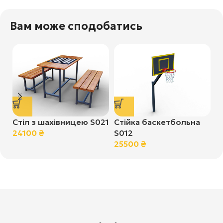
Вам може сподобатись
Стіл з шахівницею S021
Стійка баскетбольна
Г
24100
₴
S012
«
25500
₴
1