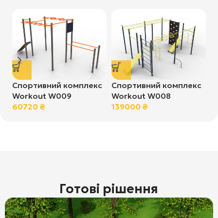
Спортивний комплекс
Спортивний комплекс
С
Workout W009
Workout W008
W
60720
₴
139000
₴
6
Готові рішення