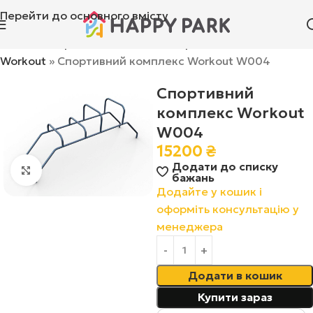
Перейти до основного вмісту
Головна
»
Ігрові комплекси
»
Спортивні комплекси
Workout
»
Спортивний комплекс Workout W004
Спортивний
комплекс Workout
W004
15200
₴
Додати до списку
Натисніть, щоб збільшити
бажань
Додайте у кошик і
оформіть консультацію у
менеджера
Додати в кошик
Купити зараз