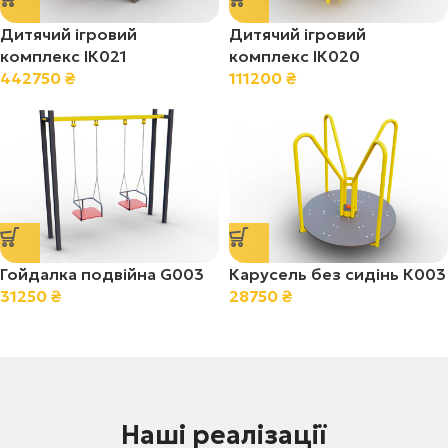
Дитячий ігровий
Дитячий ігровий
комплекс ІК021
комплекс ІК020
442750
₴
111200
₴
Гойдалка подвійна G003
Карусель без сидінь К003
31250
₴
28750
₴
Наші реалізації