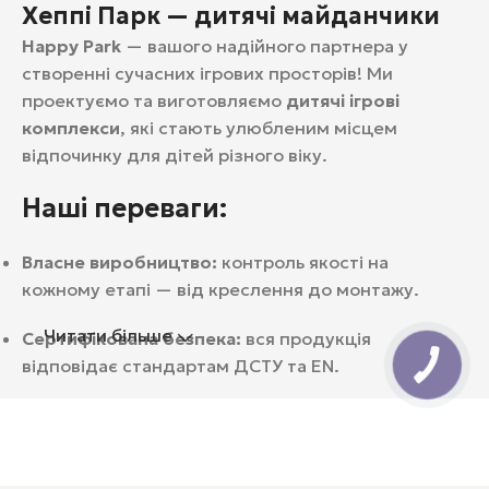
Хеппі Парк — дитячі майданчики
Happy Park
— вашого надійного партнера у
створенні сучасних ігрових просторів! Ми
проектуємо та виготовляємо
дитячі ігрові
комплекси
, які стають улюбленим місцем
відпочинку для дітей різного віку.
Наші переваги:
Власне виробництво:
контроль якості на
кожному етапі — від креслення до монтажу.
Читати більше
Сертифікована безпека:
вся продукція
відповідає стандартам ДСТУ та EN.
Довговічність:
використовуємо лише зносостійкі
матеріали, що витримують українські погодні
умови.