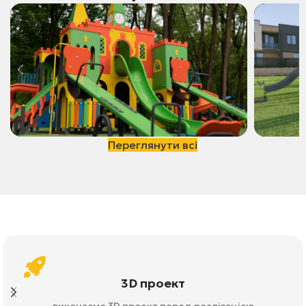
Переглянути всі
Громади
Громади
Дрогобич
Байкі
3D проект
виконаємо 3D проект перед реалізацією