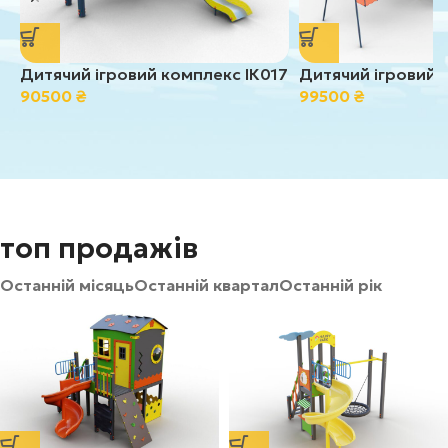
Дитячий ігровий комплекс ІК017
Дитячий ігровий 
90500
₴
99500
₴
топ продажів
Останній місяць
Останній квартал
Останній рік