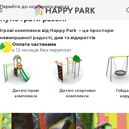
Перейти до основного вмісту
Нумо грати разом!
Ігрові комплекси від Happy Park – це простори
невимушеної радості, див та відкриттів
Оплата частинами
x 12 місяців без переплат
Дитячі ігрові
Дитячі спортивні
Гойда
комплекси
комплекси
кару