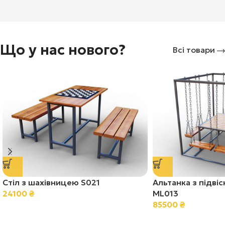
Що у нас нового?
Всі товари
Стіл з шахівницею S021
Альтанка з підві
24100
₴
ML013
85500
₴