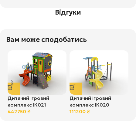
Відгуки
Вам може сподобатись
Дитячий ігровий
Дитячий ігровий
Д
комплекс ІК021
комплекс ІК020
к
442750
₴
111200
₴
9