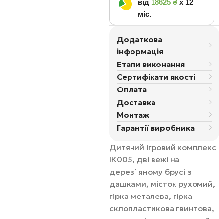
від
18625 ₴
х 12
міс.
Додаткова
інформація
Етапи виконання
Сертифікати якості
Оплата
Доставка
Монтаж
Гарантії виробника
Дитячий ігровий комплекс
ІК005, дві вежі на
дерев`яному брусі з
дашками, місток рухомий,
гірка металева, гірка
склопластикова гвинтова,