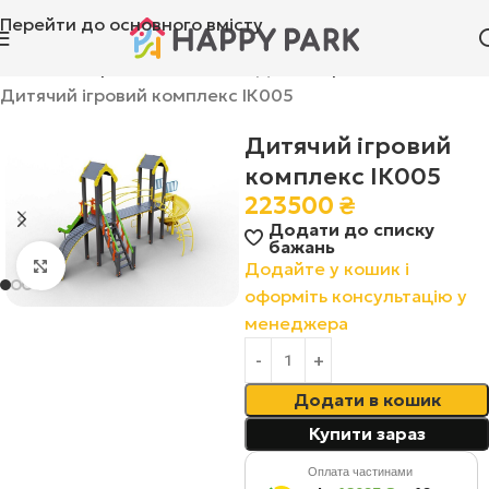
Перейти до основного вмісту
Головна
»
Ігрові комплекси
»
Дитячі ігрові комплекси
»
Дитячий ігровий комплекс ІК005
Дитячий ігровий
комплекс ІК005
223500
₴
Додати до списку
бажань
Натисніть, щоб збільшити
Додайте у кошик і
оформіть консультацію у
менеджера
Додати в кошик
Купити зараз
Оплата частинами