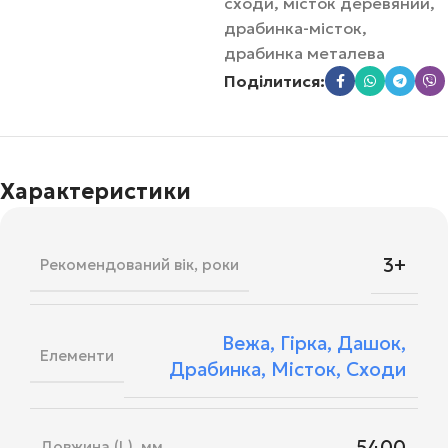
сходи, місток деревяний,
драбинка-місток,
драбинка металева
Поділитися:
Характеристики
3+
Рекомендований вік, роки
Вежа
,
Гірка
,
Дашок
,
Елементи
Драбинка
,
Місток
,
Сходи
5400
Довжина (L), мм