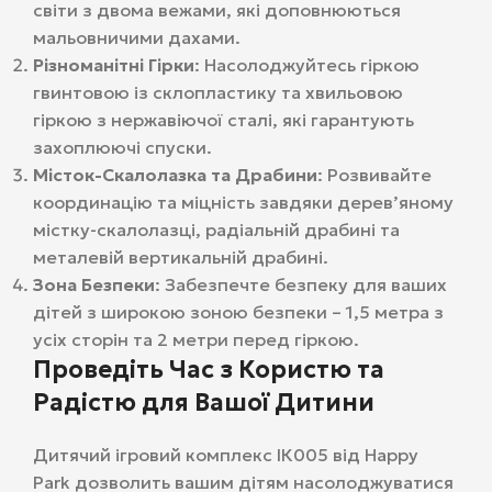
світи з двома вежами, які доповнюються
мальовничими дахами.
Різноманітні Гірки
: Насолоджуйтесь гіркою
гвинтовою із склопластику та хвильовою
гіркою з нержавіючої сталі, які гарантують
захоплюючі спуски.
Місток-Скалолазка та Драбини
: Розвивайте
координацію та міцність завдяки дерев’яному
містку-скалолазці, радіальній драбині та
металевій вертикальній драбині.
Зона Безпеки
: Забезпечте безпеку для ваших
дітей з широкою зоною безпеки – 1,5 метра з
усіх сторін та 2 метри перед гіркою.
Проведіть Час з Користю та
Радістю для Вашої Дитини
Дитячий ігровий комплекс ІК005 від Happy
Park дозволить вашим дітям насолоджуватися